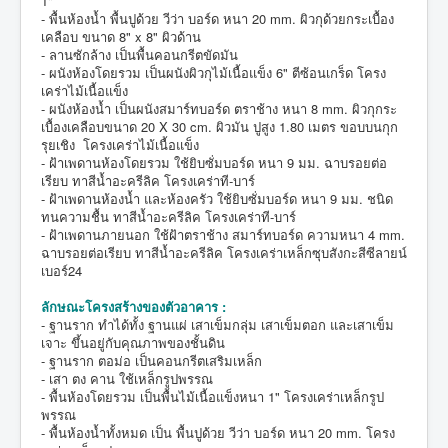
1"
- พื้นห้องน้ำ พื้นปูด้วย วีว่า บอร์ด หนา 20 mm. ผิวกุด้วยกระเบื้อง
เคลือบ ขนาด 8" x 8" ผิวด้าน
- ลานซักล้าง เป็นพื้นคอนกรีตขัดมัน
- ผนังห้องโดยรวม เป็นผนังผิวกุไม้เนื้อแข็ง 6" ตีซ้อนเกร็ด โครง
เคร่าไม้เนื้อแข็ง
- ผนังห้องน้ำ เป็นผนังสมาร์ทบอร์ด ตราช้าง หนา 8 mm. ผิวกุกระ
เบื้องเคลือบขนาด 20 X 30 cm. ผิวมัน ปูสูง 1.80 เมตร ขอบบนกุก
รุยเชิง โครงเคร่าไม้เนื้อแข็ง
- ฝ้าเพดานห้องโดยรวม ใช้ยิบซั่มบอร์ด หนา 9 มม. ฉาบรอยต่อ
เรียบ ทาสีน้ำอะครีลิค โครงเคร่าที-บาร์
- ฝ้าเพดานห้องน้ำ และห้องครัว ใช้ยิบซั่มบอร์ด หนา 9 มม. ชนิด
ทนความชื้น ทาสีน้ำอะครีลิค โครงเคร่าที-บาร์
- ฝ้าเพดานภายนอก ใช้ฝ้าตราช้าง สมาร์ทบอร์ด ความหนา 4 mm.
ฉาบรอยต่อเรียบ ทาสีน้ำอะครีลิค โครงเคร่าเหล็กซุบสังกะสีซีลายน์
เบอร์24
ลักษณะโครงสร้างของตัวอาคาร :
- ฐานราก ทำได้ทั้ง ฐานแผ่ เสาเข็มกลุ่ม เสาเข็มตอก และเสาเข็ม
เจาะ ขึ้นอยู่กับคุณภาพของชั้นดิน
- ฐานราก ตอม่อ เป็นคอนกรีตเสริมเหล็ก
- เสา ตง คาน ใช้เหล็กรูปพรรณ
- พื้นห้องโดยรวม เป็นพื้นไม้เนื้อแข็งหนา 1" โครงเคร่าเหล็กรูป
พรรณ
- พื้นห้องน้ำทั้งหมด เป็น พื้นปูด้วย วีว่า บอร์ด หนา 20 mm. โครง