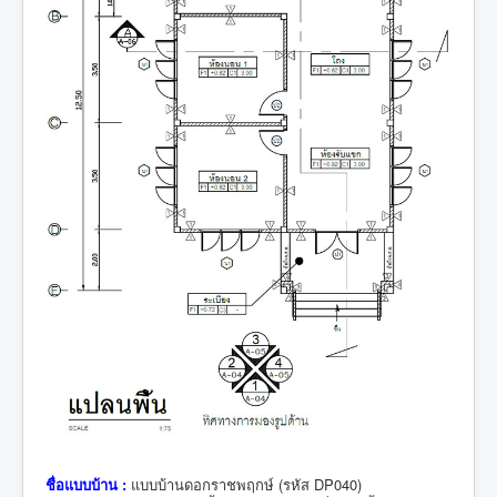
ชื่อแบบบ้าน :
แบบบ้านดอกราชพฤกษ์ (รหัส DP040)