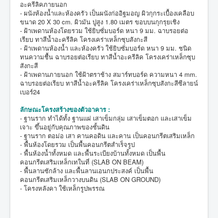
อะครีลิคภายนอก
- ผนังห้องน้ำและห้องครัว เป็นผนังก่ออิฐมอญ ผิวกุกระเบื้องเคลือบ
ขนาด 20 X 30 cm. ผิวมัน ปูสูง 1.80 เมตร ขอบบนกุกรุยเชิง
- ฝ้าเพดานห้องโดยรวม ใช้ยิบซั่มบอร์ด หนา 9 มม. ฉาบรอยต่อ
เรียบ ทาสีน้ำอะครีลิค โครงเคร่าเหล็กซุบสังกะสี
- ฝ้าเพดานห้องน้ำ และห้องครัว ใช้ยิบซั่มบอร์ด หนา 9 มม. ชนิด
ทนความชื้น ฉาบรอยต่อเรียบ ทาสีน้ำอะครีลิค โครงเคร่าเหล็กซุบ
สังกะสี
- ฝ้าเพดานภายนอก ใช้ฝ้าตราช้าง สมาร์ทบอร์ด ความหนา 4 mm.
ฉาบรอยต่อเรียบ ทาสีน้ำอะครีลิค โครงเคร่าเหล็กซุบสังกะสีซีลายน์
เบอร์24
ลักษณะโครงสร้างของตัวอาคาร :
- ฐานราก ทำได้ทั้ง ฐานแผ่ เสาเข็มกลุ่ม เสาเข็มตอก และเสาเข็ม
เจาะ ขึ้นอยู่กับคุณภาพของชั้นดิน
- ฐานราก ตอม่อ เสา คานคอดิน และคาน เป็นคอนกรีตเสริมเหล็ก
- พื้นห้องโดยรวม เป็นพื้นคอนกรีตสำเร็จรูป
- พื้นห้องน้ำทั้งหมด และพื้นระเบียงบ้านทั้งหมด เป็นพื้น
คอนกรีตเสริมเหล็กเทในที่ (SLAB ON BEAM)
- พื้นลานซักล้าง และพื้นลานเอนกประสงค์ เป็นพื้น
คอนกรีตเสริมเหล็กวางบนดิน (SLAB ON GROUND)
- โครงหลังคา ใช้เหล็กรูปพรรณ