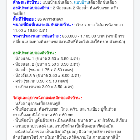
ลักษณะตัวบ้าน :
แบบบ้านชั้นเดียว,
แบบบ้าน
เดี่ยวตึกชั้นเดียว
องค์ประกอบของบ้าน :
2 ห้องนอน 2 ห้องน้ำ ห้องรับแขก ครัว
ระเบียง
พื้นที่ใช้ซอย :
85 ตารางเมตร
ขนาดที่ดินที่เหมาะสมกับแบบบ้าน :
กว้าง x ยาว ไม่ควรน้อยกว่า
11.00 x 16.50 เมตร
ราคาประมาณการก่อสร้าง :
850,000 - 1,105,00 บาท (หากมีการ
เปลี่ยนแปลงทางทีมงานขอสงวนสิทธิ์ที่จะไม่แจ้งให้ทราบล่วงหน้า)
องค์ประกอบของตัวบ้าน :
- ห้องนอน 1 (ขนาด 3.50 x 3.50 เมตร)
- ห้องนอน 2 (ขนาด 3.50 x 3.50 เมตร)
- ห้องน้ำ (ขนาด 1.75 x 2.50 เมตร)
- ห้องรับแขก (ขนาด 3.50 x 8.00 เมตร)
- ครัว (ขนาด 3.50 x 5.10 เมตร)
- ระเบียง (ขนาด 2.00 x 3.50 เมตร)
วัสดุและอุปกรณ์ตกแต่งหลักของตัวบ้าน :
- หลังคามุงกระเบื้องลอนคู่สี
- พื้นห้องนอน, ห้องรับแขก, โถง, ครัว, และระเบียง ปูพื้นด้วย
กระเบื้องแกนิโต้ ขนาด 60 x 60 cm.
- พื้นห้องน้ำ ปูพื้นด้วยกระเบื้องเคลือบ ขนาด 8" x 8" ผิวด้าน สีเรียบ
- ลานเอนกประสงค์ และลานซักล้าง เป็นพื้นคอนกรีตขัดมัน
- ผนังห้องโดยรวม เป็นผนังก่ออิฐมอญ ผิวฉาบปูนเรียบ เซาะร่อง
สำหรับเสาโชว์ ภายในทาสีน้ำอะคริลิคภายใน ภายนอกทาสีน้ำ